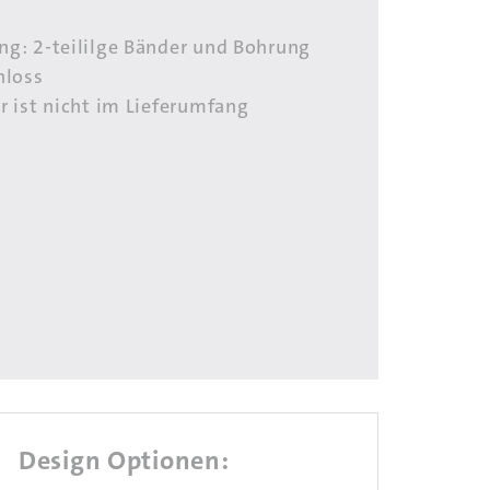
ng: 2-teililge Bänder und Bohrung
hloss
r ist nicht im Lieferumfang
Design Optionen: