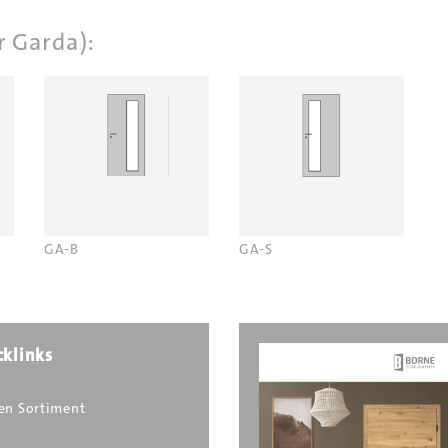
r Garda):
GA-B
GA-S
cklinks
en Sortiment