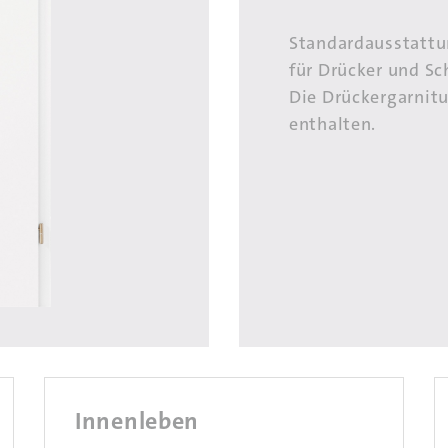
Standardausstattu
für Drücker und Sc
Die Drückergarnitu
enthalten.
Innenleben