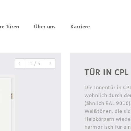
re Türen
Über uns
Karriere
1
/
5
Previous
Next
TÜR IN CPL 
Die Innentür in C
wohnlich durch de
(ähnlich RAL 9010)
Weißtönen, die si
Heizkörpern wieder
harmonisch für ei