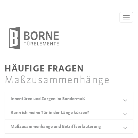
HÄUFIGE FRAGEN
Maßzusammenhänge
Innentüren und Zargen im Sondermaß
Kann ich meine Tür in der Länge kürzen?
Je nach gewünschtem Türmodell /
Oberfläche sind Innentüren und Zargen auch
Maßzusammenhänge und Betriffserläuterung
Holztüren mit der Mittellage Röhrenspan
abweichend von der DIN Norm 68706-
können um 50 mm gekürzt werden.