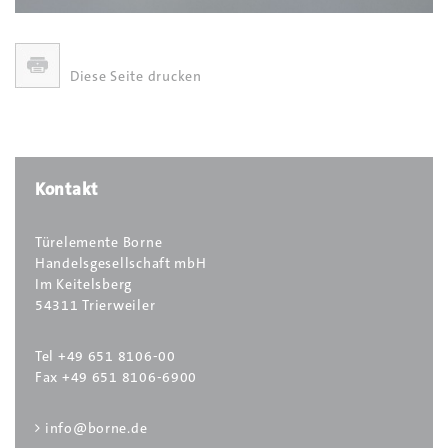
Diese Seite drucken
Optional ist in einigen Oberflächen auch
eine Zierbekleidung mit verlängerter Feder
erhältlich. Diese ermöglicht einen
Wandstärkenausgleich von +27 mm.
Kontakt
Türelemente Borne
Handelsgesellschaft mbH
Im Keitelsberg
54311 Trierweiler
Tel +49 651 8106-00
Fax +49 651 8106-6900
info@borne.de