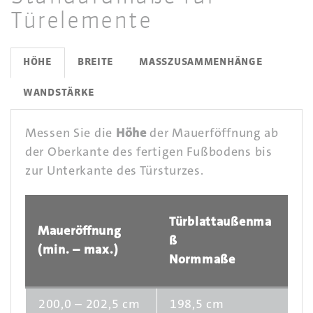
Türelemente
HÖHE
BREITE
MASSZUSAMMENHÄNGE
WANDSTÄRKE
Messen Sie die
Höhe
der Mauerföffnung ab
der Oberkante des fertigen Fußbodens bis
zur Unterkante des Türsturzes.
Türblattaußenma
Maueröffnung
ß
(min. – max.)
Normmaße
200,0 – 202,5 cm
198,5 cm