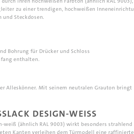
t durch ihren hochweißen Farbton (ähnlich RAL 9003),
gleiter zu einer trendigen, hochweißen Inneneinricht
rn und Steckdosen.
und Bohrung für Drücker und Schloss
mfang enthalten.
U
hter Alleskönner. Mit seinem neutralen Grauton bring
SLACK DESIGN-WEISS
gn-weiß (ähnlich RAL 9003) wirkt besonders strahlend
ten Kanten verleihen dem Türmodell eine raffinierte