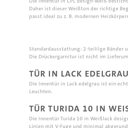
Die Innentür in CPL design-weiß bestich
Daher ist dieser Weißton der richtige Be
passt ideal zu z. B. modernen Heizkörpe
Standardausstattung: 2-teililge Bänder 
Die Drückergarnitur ist nicht im Lieferu
TÜR IN LACK EDELGRA
Die Innentür in Lack edelgrau ist ein ec
Leuchten.
TÜR TURIDA 10 IN WEIS
Die Innentür Turida 10 in Weißlack desi
Linien mit V-Fuge und minimal abgerunde