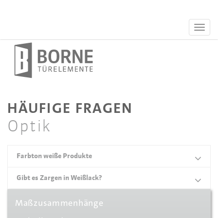
HÄUFIGE FRAGEN
Optik
Farbton weiße Produkte
Gibt es Zargen in Weißlack?
Standardmäßig erhalten Sie unsere weißen
Produkte in
klassischem Weiß.
Maßzusammenhänge
Unsere klassisch weißen Türen können mit
Zargen in klassischem weiß in CPL oder