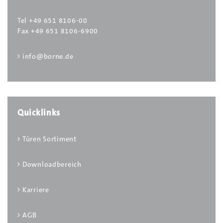
Eventuell helfen auch
Tel +49 651 8106-00
Farberkennungssysteme, die es mittlerweile
Fax +49 651 8106-6900
auch als App für das Smartphone gibt. Mit
info@borne.de
Ihnen können Sie den Farbton im Raum per
Foto identifizieren.
Quicklinks
Türen Sortiment
Downloadbereich
Karriere
AGB