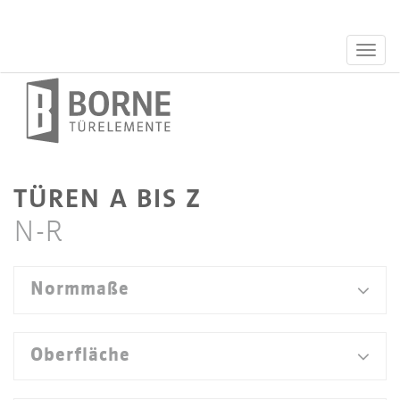
TÜREN A BIS Z
N-R
Normmaße
Die Verwendung von Normmaßen bei Türen
Oberfläche
und Zargen spart Kosten.